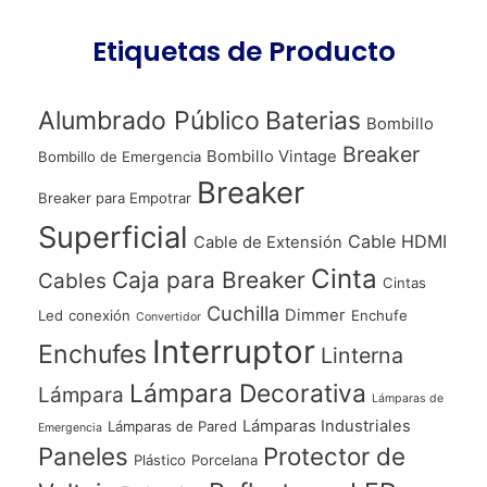
Etiquetas de Producto
Alumbrado Público
Baterias
Bombillo
Breaker
Bombillo Vintage
Bombillo de Emergencia
Breaker
Breaker para Empotrar
Superficial
Cable HDMI
Cable de Extensión
Cinta
Caja para Breaker
Cables
Cintas
Cuchilla
Dimmer
Led
conexión
Enchufe
Convertidor
Interruptor
Enchufes
Linterna
Lámpara Decorativa
Lámpara
Lámparas de
Lámparas Industriales
Lámparas de Pared
Emergencia
Paneles
Protector de
Plástico
Porcelana