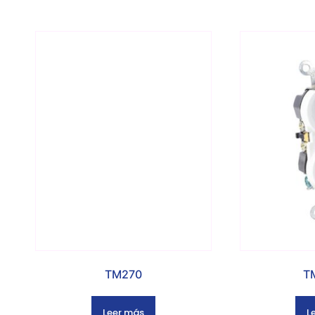
TM270
T
Leer más
L