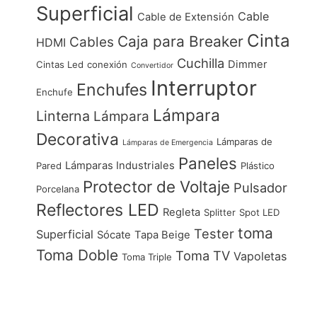
Superficial
Cable
Cable de Extensión
Cinta
Caja para Breaker
Cables
HDMI
Cuchilla
Dimmer
Cintas Led
conexión
Convertidor
Interruptor
Enchufes
Enchufe
Lámpara
Linterna
Lámpara
Decorativa
Lámparas de
Lámparas de Emergencia
Paneles
Lámparas Industriales
Pared
Plástico
Protector de Voltaje
Pulsador
Porcelana
Reflectores LED
Regleta
Splitter
Spot LED
toma
Tester
Superficial
Sócate
Tapa Beige
Toma Doble
Toma TV
Vapoletas
Toma Triple