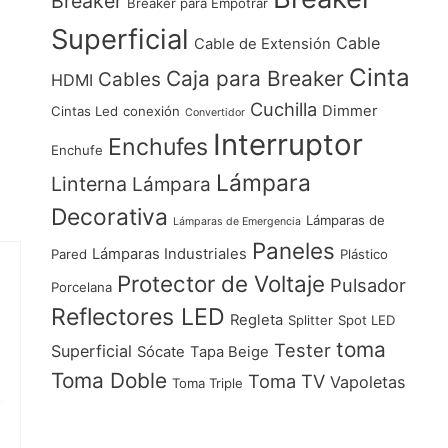
Breaker
Breaker para Empotrar
Superficial
Cable
Cable de Extensión
Cinta
Caja para Breaker
Cables
HDMI
Cuchilla
Dimmer
Cintas Led
conexión
Convertidor
Interruptor
Enchufes
Enchufe
Lámpara
Linterna
Lámpara
Decorativa
Lámparas de
Lámparas de Emergencia
Paneles
Lámparas Industriales
Pared
Plástico
Protector de Voltaje
Pulsador
Porcelana
Reflectores LED
Regleta
Splitter
Spot LED
toma
Tester
Superficial
Sócate
Tapa Beige
Toma Doble
Toma TV
Vapoletas
Toma Triple