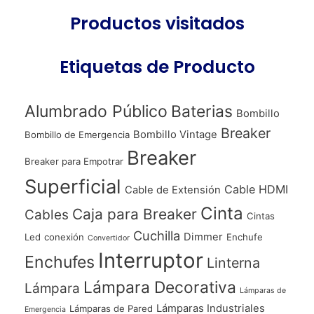
Productos visitados
Etiquetas de Producto
Alumbrado Público
Baterias
Bombillo
Breaker
Bombillo Vintage
Bombillo de Emergencia
Breaker
Breaker para Empotrar
Superficial
Cable HDMI
Cable de Extensión
Cinta
Caja para Breaker
Cables
Cintas
Cuchilla
Dimmer
Led
conexión
Enchufe
Convertidor
Interruptor
Enchufes
Linterna
Lámpara Decorativa
Lámpara
Lámparas de
Lámparas Industriales
Lámparas de Pared
Emergencia