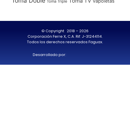
Toma Doble
Toma TV
Vapoletas
Toma Triple
© Copyright 2018 – 2026
Corporación Ferre X, C.A. Rif: J-31244114.
Todos los derechos reservados Faguax.
Desarrollado por: