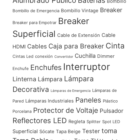
Alumbrado Público
Baterias
Bombillo
Breaker
Bombillo Vintage
Bombillo de Emergencia
Breaker
Breaker para Empotrar
Superficial
Cable
Cable de Extensión
Cinta
Caja para Breaker
Cables
HDMI
Cuchilla
Dimmer
Cintas Led
conexión
Convertidor
Interruptor
Enchufes
Enchufe
Lámpara
Linterna
Lámpara
Decorativa
Lámparas de
Lámparas de Emergencia
Paneles
Lámparas Industriales
Pared
Plástico
Protector de Voltaje
Pulsador
Porcelana
Reflectores LED
Regleta
Splitter
Spot LED
toma
Tester
Superficial
Sócate
Tapa Beige