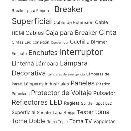
Breaker
Breaker para Empotrar
Superficial
Cable
Cable de Extensión
Cinta
Caja para Breaker
Cables
HDMI
Cuchilla
Dimmer
Cintas Led
conexión
Convertidor
Interruptor
Enchufes
Enchufe
Lámpara
Linterna
Lámpara
Decorativa
Lámparas de
Lámparas de Emergencia
Paneles
Lámparas Industriales
Pared
Plástico
Protector de Voltaje
Pulsador
Porcelana
Reflectores LED
Regleta
Splitter
Spot LED
toma
Tester
Superficial
Sócate
Tapa Beige
Toma Doble
Toma TV
Vapoletas
Toma Triple