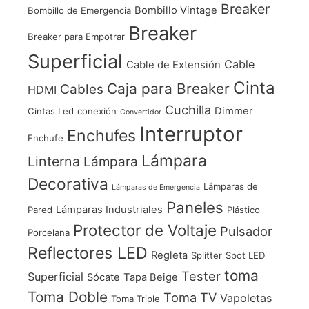
Breaker
Bombillo Vintage
Bombillo de Emergencia
Breaker
Breaker para Empotrar
Superficial
Cable
Cable de Extensión
Cinta
Caja para Breaker
Cables
HDMI
Cuchilla
Dimmer
Cintas Led
conexión
Convertidor
Interruptor
Enchufes
Enchufe
Lámpara
Linterna
Lámpara
Decorativa
Lámparas de
Lámparas de Emergencia
Paneles
Lámparas Industriales
Pared
Plástico
Protector de Voltaje
Pulsador
Porcelana
Reflectores LED
Regleta
Splitter
Spot LED
toma
Tester
Superficial
Sócate
Tapa Beige
Toma Doble
Toma TV
Vapoletas
Toma Triple