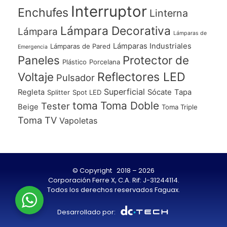
Interruptor
Enchufes
Linterna
Lámpara Decorativa
Lámpara
Lámparas de
Lámparas Industriales
Lámparas de Pared
Emergencia
Paneles
Protector de
Plástico
Porcelana
Voltaje
Reflectores LED
Pulsador
Superficial
Regleta
Sócate
Tapa
Splitter
Spot LED
toma
Toma Doble
Tester
Beige
Toma Triple
Toma TV
Vapoletas
© Copyright 2018 – 2026
Corporación Ferre X, C.A. Rif: J-31244114.
Todos los derechos reservados Faguax.
Desarrollado por: