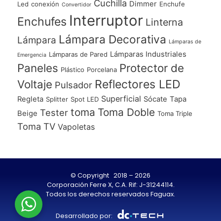
Cuchilla
Dimmer
Led
conexión
Enchufe
Convertidor
Interruptor
Enchufes
Linterna
Lámpara Decorativa
Lámpara
Lámparas de
Lámparas Industriales
Lámparas de Pared
Emergencia
Paneles
Protector de
Plástico
Porcelana
Voltaje
Reflectores LED
Pulsador
Superficial
Regleta
Sócate
Tapa
Splitter
Spot LED
toma
Toma Doble
Tester
Beige
Toma Triple
Toma TV
Vapoletas
© Copyright 2018 – 2026
Corporación Ferre X, C.A. Rif: J-31244114.
Todos los derechos reservados Faguax.
Desarrollado por: