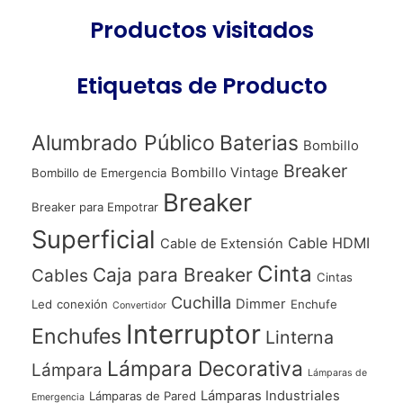
Productos visitados
Etiquetas de Producto
Alumbrado Público
Baterias
Bombillo
Breaker
Bombillo Vintage
Bombillo de Emergencia
Breaker
Breaker para Empotrar
Superficial
Cable HDMI
Cable de Extensión
Cinta
Caja para Breaker
Cables
Cintas
Cuchilla
Dimmer
Led
conexión
Enchufe
Convertidor
Interruptor
Enchufes
Linterna
Lámpara Decorativa
Lámpara
Lámparas de
Lámparas Industriales
Lámparas de Pared
Emergencia