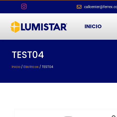
callcenter@ferrex.c
INICIO
TEST04
Inicio
/
Eléctricos
/ TEST04