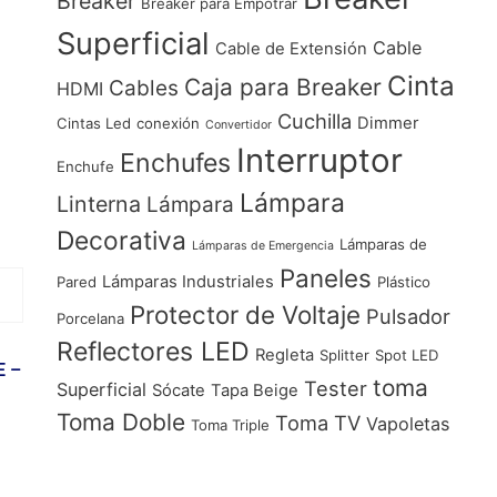
Breaker
Breaker para Empotrar
Superficial
Cable
Cable de Extensión
Cinta
Caja para Breaker
Cables
HDMI
Cuchilla
Dimmer
Cintas Led
conexión
Convertidor
Interruptor
Enchufes
Enchufe
Lámpara
Linterna
Lámpara
Decorativa
Lámparas de
Lámparas de Emergencia
Paneles
Lámparas Industriales
Pared
Plástico
Protector de Voltaje
Pulsador
Porcelana
Reflectores LED
Regleta
Splitter
Spot LED
E –
toma
Tester
Superficial
Sócate
Tapa Beige
Toma Doble
Toma TV
Vapoletas
Toma Triple