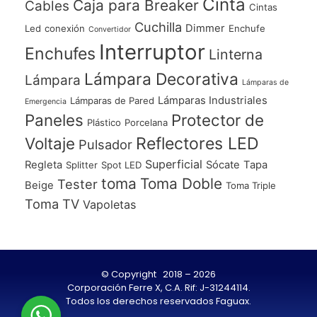
Cinta
Caja para Breaker
Cables
Cintas
Cuchilla
Dimmer
Led
conexión
Enchufe
Convertidor
Interruptor
Enchufes
Linterna
Lámpara Decorativa
Lámpara
Lámparas de
Lámparas Industriales
Lámparas de Pared
Emergencia
Paneles
Protector de
Plástico
Porcelana
Voltaje
Reflectores LED
Pulsador
Superficial
Regleta
Sócate
Tapa
Splitter
Spot LED
toma
Toma Doble
Tester
Beige
Toma Triple
Toma TV
Vapoletas
© Copyright 2018 – 2026
Corporación Ferre X, C.A. Rif: J-31244114.
Todos los derechos reservados Faguax.