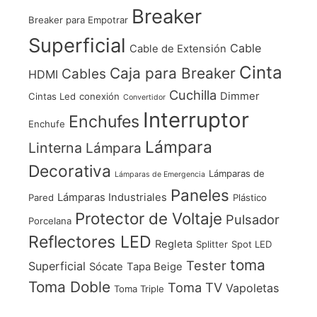
Breaker
Breaker para Empotrar
Superficial
Cable
Cable de Extensión
Cinta
Caja para Breaker
Cables
HDMI
Cuchilla
Dimmer
Cintas Led
conexión
Convertidor
Interruptor
Enchufes
Enchufe
Lámpara
Linterna
Lámpara
Decorativa
Lámparas de
Lámparas de Emergencia
Paneles
Lámparas Industriales
Pared
Plástico
Protector de Voltaje
Pulsador
Porcelana
Reflectores LED
Regleta
Splitter
Spot LED
toma
Tester
Superficial
Sócate
Tapa Beige
Toma Doble
Toma TV
Vapoletas
Toma Triple