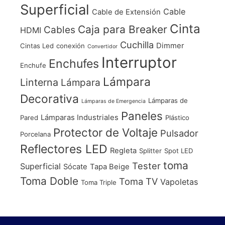
Superficial
Cable
Cable de Extensión
Cinta
Caja para Breaker
Cables
HDMI
Cuchilla
Dimmer
Cintas Led
conexión
Convertidor
Interruptor
Enchufes
Enchufe
Lámpara
Linterna
Lámpara
Decorativa
Lámparas de
Lámparas de Emergencia
Paneles
Lámparas Industriales
Pared
Plástico
Protector de Voltaje
Pulsador
Porcelana
Reflectores LED
Regleta
Splitter
Spot LED
toma
Tester
Superficial
Sócate
Tapa Beige
Toma Doble
Toma TV
Vapoletas
Toma Triple