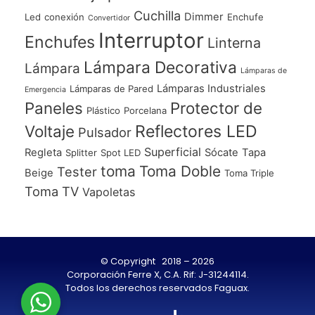
Cuchilla
Dimmer
Led
conexión
Enchufe
Convertidor
Interruptor
Enchufes
Linterna
Lámpara Decorativa
Lámpara
Lámparas de
Lámparas Industriales
Lámparas de Pared
Emergencia
Paneles
Protector de
Plástico
Porcelana
Voltaje
Reflectores LED
Pulsador
Superficial
Regleta
Sócate
Tapa
Splitter
Spot LED
toma
Toma Doble
Tester
Beige
Toma Triple
Toma TV
Vapoletas
© Copyright 2018 – 2026
Corporación Ferre X, C.A. Rif: J-31244114.
Todos los derechos reservados Faguax.