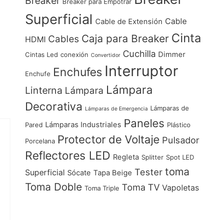
Breaker
Breaker para Empotrar
Superficial
Cable
Cable de Extensión
Cinta
Caja para Breaker
Cables
HDMI
Cuchilla
Dimmer
Cintas Led
conexión
Convertidor
Interruptor
Enchufes
Enchufe
Lámpara
Linterna
Lámpara
Decorativa
Lámparas de
Lámparas de Emergencia
Paneles
Lámparas Industriales
Pared
Plástico
Protector de Voltaje
Pulsador
Porcelana
Reflectores LED
Regleta
Splitter
Spot LED
toma
Tester
Superficial
Sócate
Tapa Beige
Toma Doble
Toma TV
Vapoletas
Toma Triple