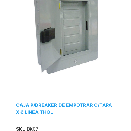
CAJA P/BREAKER DE EMPOTRAR C/TAPA
X 6 LINEA THQL
SKU
BK07