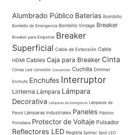
Alumbrado Público
Baterias
Bombillo
Breaker
Bombillo Vintage
Bombillo de Emergencia
Breaker
Breaker para Empotrar
Superficial
Cable
Cable de Extensión
Cinta
Caja para Breaker
Cables
HDMI
Cuchilla
Dimmer
Cintas Led
conexión
Convertidor
Interruptor
Enchufes
Enchufe
Lámpara
Linterna
Lámpara
Decorativa
Lámparas de
Lámparas de Emergencia
Paneles
Lámparas Industriales
Pared
Plástico
Protector de Voltaje
Pulsador
Porcelana
Reflectores LED
Regleta
Splitter
Spot LED