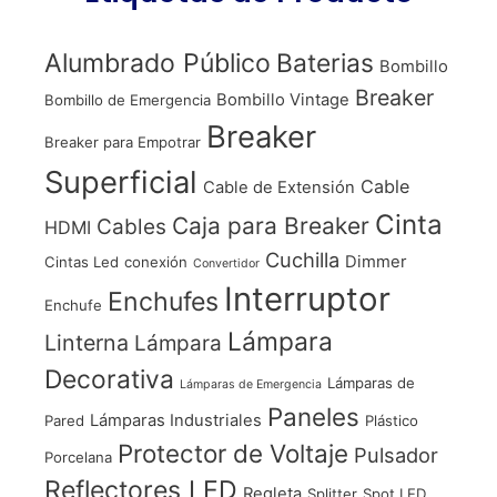
Alumbrado Público
Baterias
Bombillo
Breaker
Bombillo Vintage
Bombillo de Emergencia
Breaker
Breaker para Empotrar
Superficial
Cable
Cable de Extensión
Cinta
Caja para Breaker
Cables
HDMI
Cuchilla
Dimmer
Cintas Led
conexión
Convertidor
Interruptor
Enchufes
Enchufe
Lámpara
Linterna
Lámpara
Decorativa
Lámparas de
Lámparas de Emergencia
Paneles
Lámparas Industriales
Pared
Plástico
Protector de Voltaje
Pulsador
Porcelana
Reflectores LED
Regleta
Splitter
Spot LED