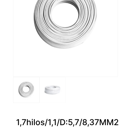
1,7hilos/1,1/D:5,7/8,37MM2