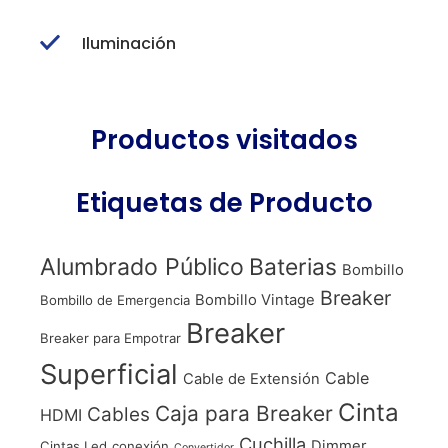
Iluminación
Productos visitados
Etiquetas de Producto
Alumbrado Público
Baterias
Bombillo
Breaker
Bombillo Vintage
Bombillo de Emergencia
Breaker
Breaker para Empotrar
Superficial
Cable
Cable de Extensión
Cinta
Caja para Breaker
Cables
HDMI
Cuchilla
Dimmer
Cintas Led
conexión
Convertidor