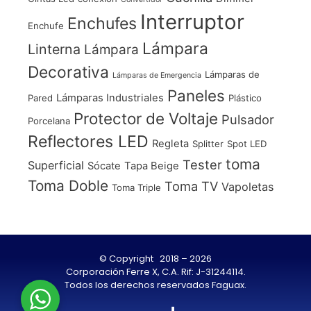
Interruptor
Enchufes
Enchufe
Lámpara
Linterna
Lámpara
Decorativa
Lámparas de
Lámparas de Emergencia
Paneles
Lámparas Industriales
Pared
Plástico
Protector de Voltaje
Pulsador
Porcelana
Reflectores LED
Regleta
Splitter
Spot LED
toma
Tester
Superficial
Sócate
Tapa Beige
Toma Doble
Toma TV
Vapoletas
Toma Triple
© Copyright 2018 – 2026
Corporación Ferre X, C.A. Rif: J-31244114.
Todos los derechos reservados Faguax.