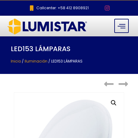
Callcenter: +58 412 8908921
LED153 LÁMPARAS
Inicio
/
Iluminación
/ LED153 LÁMPARAS