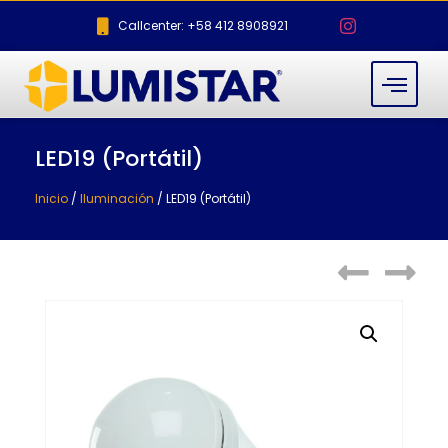
Callcenter: +58 412 8908921
LED19 (Portátil)
Inicio
/
Iluminación
/ LED19 (Portátil)