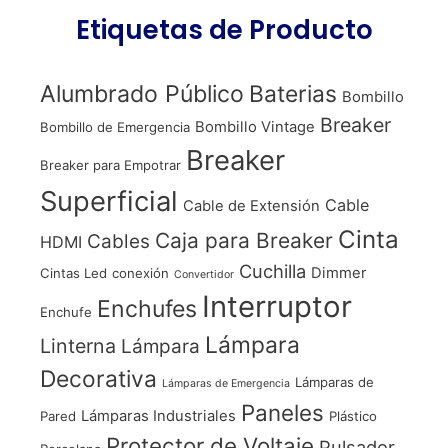
Etiquetas de Producto
Alumbrado Público
Baterias
Bombillo
Breaker
Bombillo Vintage
Bombillo de Emergencia
Breaker
Breaker para Empotrar
Superficial
Cable
Cable de Extensión
Cinta
Caja para Breaker
Cables
HDMI
Cuchilla
Dimmer
Cintas Led
conexión
Convertidor
Interruptor
Enchufes
Enchufe
Lámpara
Linterna
Lámpara
Decorativa
Lámparas de
Lámparas de Emergencia
Paneles
Lámparas Industriales
Pared
Plástico
Protector de Voltaje
Pulsador