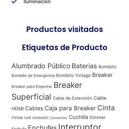
Iluminación
Productos visitados
Etiquetas de Producto
Alumbrado Público
Baterias
Bombillo
Breaker
Bombillo Vintage
Bombillo de Emergencia
Breaker
Breaker para Empotrar
Superficial
Cable
Cable de Extensión
Cinta
Caja para Breaker
Cables
HDMI
Cuchilla
Dimmer
Cintas Led
conexión
Convertidor
Interruptor
Enchufes
Enchufe