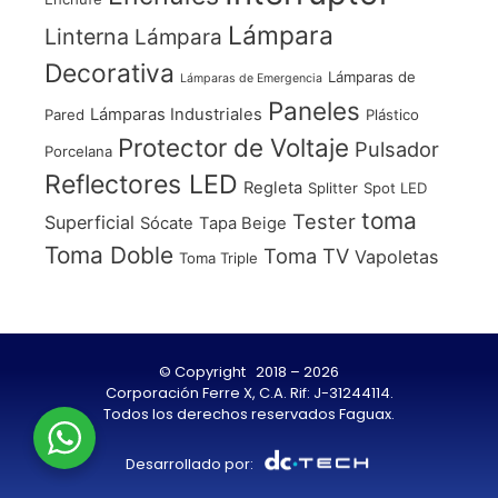
Lámpara
Linterna
Lámpara
Decorativa
Lámparas de
Lámparas de Emergencia
Paneles
Lámparas Industriales
Pared
Plástico
Protector de Voltaje
Pulsador
Porcelana
Reflectores LED
Regleta
Splitter
Spot LED
toma
Tester
Superficial
Sócate
Tapa Beige
Toma Doble
Toma TV
Vapoletas
Toma Triple
© Copyright 2018 – 2026
Corporación Ferre X, C.A. Rif: J-31244114.
Todos los derechos reservados Faguax.
Desarrollado por: