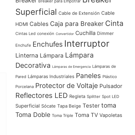
Breaker
Breaker para Empotrar
Superficial
Cable
Cable de Extensión
Cinta
Caja para Breaker
Cables
HDMI
Cuchilla
Dimmer
Cintas Led
conexión
Convertidor
Interruptor
Enchufes
Enchufe
Lámpara
Linterna
Lámpara
Decorativa
Lámparas de
Lámparas de Emergencia
Paneles
Lámparas Industriales
Pared
Plástico
Protector de Voltaje
Pulsador
Porcelana
Reflectores LED
Regleta
Splitter
Spot LED
toma
Tester
Superficial
Sócate
Tapa Beige
Toma Doble
Toma TV
Vapoletas
Toma Triple