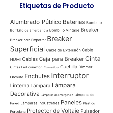
Etiquetas de Producto
Alumbrado Público
Baterias
Bombillo
Breaker
Bombillo Vintage
Bombillo de Emergencia
Breaker
Breaker para Empotrar
Superficial
Cable
Cable de Extensión
Cinta
Caja para Breaker
Cables
HDMI
Cuchilla
Dimmer
Cintas Led
conexión
Convertidor
Interruptor
Enchufes
Enchufe
Lámpara
Linterna
Lámpara
Decorativa
Lámparas de
Lámparas de Emergencia
Paneles
Lámparas Industriales
Pared
Plástico
Protector de Voltaje
Pulsador
Porcelana