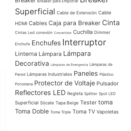
Breaker
Breaker para Empotrar
Superficial
Cable
Cable de Extensión
Cinta
Caja para Breaker
Cables
HDMI
Cuchilla
Dimmer
Cintas Led
conexión
Convertidor
Interruptor
Enchufes
Enchufe
Lámpara
Linterna
Lámpara
Decorativa
Lámparas de
Lámparas de Emergencia
Paneles
Lámparas Industriales
Pared
Plástico
Protector de Voltaje
Pulsador
Porcelana
Reflectores LED
Regleta
Splitter
Spot LED
toma
Tester
Superficial
Sócate
Tapa Beige
Toma Doble
Toma TV
Vapoletas
Toma Triple