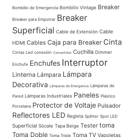
Breaker
Bombillo Vintage
Bombillo de Emergencia
Breaker
Breaker para Empotrar
Superficial
Cable
Cable de Extensión
Cinta
Caja para Breaker
Cables
HDMI
Cuchilla
Dimmer
Cintas Led
conexión
Convertidor
Interruptor
Enchufes
Enchufe
Lámpara
Linterna
Lámpara
Decorativa
Lámparas de
Lámparas de Emergencia
Paneles
Lámparas Industriales
Pared
Plástico
Protector de Voltaje
Pulsador
Porcelana
Reflectores LED
Regleta
Splitter
Spot LED
toma
Tester
Superficial
Sócate
Tapa Beige
Toma Doble
Toma TV
Vapoletas
Toma Triple