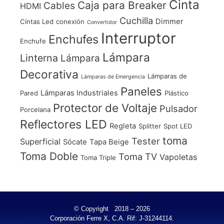
Cinta
Caja para Breaker
Cables
HDMI
Cuchilla
Dimmer
Cintas Led
conexión
Convertidor
Interruptor
Enchufes
Enchufe
Lámpara
Linterna
Lámpara
Decorativa
Lámparas de
Lámparas de Emergencia
Paneles
Lámparas Industriales
Pared
Plástico
Protector de Voltaje
Pulsador
Porcelana
Reflectores LED
Regleta
Splitter
Spot LED
toma
Tester
Superficial
Sócate
Tapa Beige
Toma Doble
Toma TV
Vapoletas
Toma Triple
© Copyright 2018 – 2026
Corporación Ferre X, C.A. Rif: J-31244114.