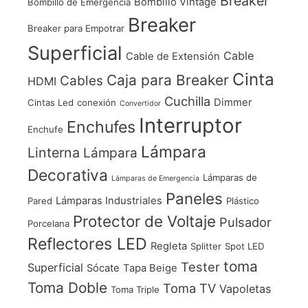
Breaker
Bombillo Vintage
Bombillo de Emergencia
Breaker
Breaker para Empotrar
Superficial
Cable
Cable de Extensión
Cinta
Caja para Breaker
Cables
HDMI
Cuchilla
Dimmer
Cintas Led
conexión
Convertidor
Interruptor
Enchufes
Enchufe
Lámpara
Linterna
Lámpara
Decorativa
Lámparas de
Lámparas de Emergencia
Paneles
Lámparas Industriales
Pared
Plástico
Protector de Voltaje
Pulsador
Porcelana
Reflectores LED
Regleta
Splitter
Spot LED
toma
Tester
Superficial
Sócate
Tapa Beige
Toma Doble
Toma TV
Vapoletas
Toma Triple