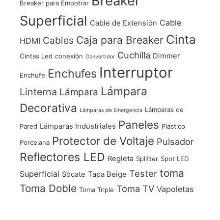
Breaker
Breaker para Empotrar
Superficial
Cable
Cable de Extensión
Cinta
Caja para Breaker
Cables
HDMI
Cuchilla
Dimmer
Cintas Led
conexión
Convertidor
Interruptor
Enchufes
Enchufe
Lámpara
Linterna
Lámpara
Decorativa
Lámparas de
Lámparas de Emergencia
Paneles
Lámparas Industriales
Pared
Plástico
Protector de Voltaje
Pulsador
Porcelana
Reflectores LED
Regleta
Splitter
Spot LED
toma
Tester
Superficial
Sócate
Tapa Beige
Toma Doble
Toma TV
Vapoletas
Toma Triple