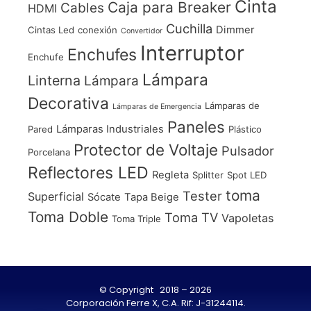
Cinta
Caja para Breaker
Cables
HDMI
Cuchilla
Dimmer
Cintas Led
conexión
Convertidor
Interruptor
Enchufes
Enchufe
Lámpara
Linterna
Lámpara
Decorativa
Lámparas de
Lámparas de Emergencia
Paneles
Lámparas Industriales
Pared
Plástico
Protector de Voltaje
Pulsador
Porcelana
Reflectores LED
Regleta
Splitter
Spot LED
toma
Tester
Superficial
Sócate
Tapa Beige
Toma Doble
Toma TV
Vapoletas
Toma Triple
© Copyright 2018 – 2026
Corporación Ferre X, C.A. Rif: J-31244114.