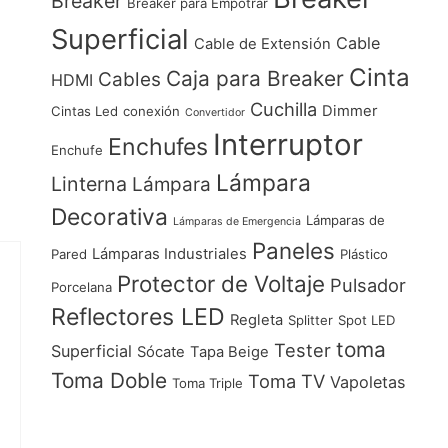
Breaker
Breaker para Empotrar
Superficial
Cable
Cable de Extensión
Cinta
Caja para Breaker
Cables
HDMI
Cuchilla
Dimmer
Cintas Led
conexión
Convertidor
Interruptor
Enchufes
Enchufe
Lámpara
Linterna
Lámpara
Decorativa
Lámparas de
Lámparas de Emergencia
Paneles
Lámparas Industriales
Pared
Plástico
Protector de Voltaje
Pulsador
Porcelana
Reflectores LED
Regleta
Splitter
Spot LED
toma
Tester
Superficial
Sócate
Tapa Beige
Toma Doble
Toma TV
Vapoletas
Toma Triple