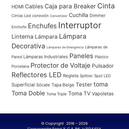
Cinta
Caja para Breaker
Cables
HDMI
Cuchilla
Dimmer
Cintas Led
conexión
Convertidor
Interruptor
Enchufes
Enchufe
Lámpara
Linterna
Lámpara
Decorativa
Lámparas de
Lámparas de Emergencia
Paneles
Lámparas Industriales
Pared
Plástico
Protector de Voltaje
Pulsador
Porcelana
Reflectores LED
Regleta
Splitter
Spot LED
toma
Tester
Superficial
Sócate
Tapa Beige
Toma Doble
Toma TV
Vapoletas
Toma Triple
© Copyright 2018 – 2026
Corporación Ferre X, C.A. Rif: J-31244114.