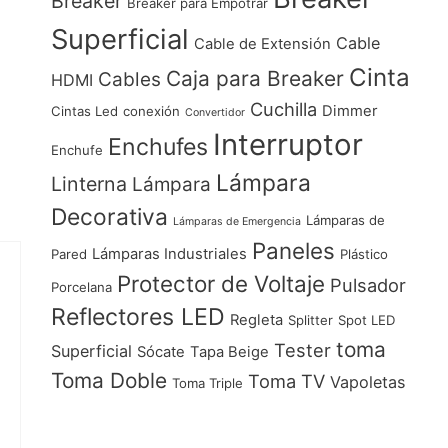
Breaker
Breaker para Empotrar
Superficial
Cable
Cable de Extensión
Cinta
Caja para Breaker
Cables
HDMI
Cuchilla
Dimmer
Cintas Led
conexión
Convertidor
Interruptor
Enchufes
Enchufe
Lámpara
Linterna
Lámpara
Decorativa
Lámparas de
Lámparas de Emergencia
Paneles
Lámparas Industriales
Pared
Plástico
Protector de Voltaje
Pulsador
Porcelana
Reflectores LED
Regleta
Splitter
Spot LED
toma
Tester
Superficial
Sócate
Tapa Beige
Toma Doble
Toma TV
Vapoletas
Toma Triple