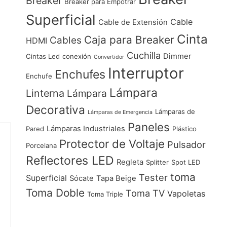
Breaker
Breaker para Empotrar
Superficial
Cable
Cable de Extensión
Cinta
Caja para Breaker
Cables
HDMI
Cuchilla
Dimmer
Cintas Led
conexión
Convertidor
Interruptor
Enchufes
Enchufe
Lámpara
Linterna
Lámpara
Decorativa
Lámparas de
Lámparas de Emergencia
Paneles
Lámparas Industriales
Pared
Plástico
Protector de Voltaje
Pulsador
Porcelana
Reflectores LED
Regleta
Splitter
Spot LED
toma
Tester
Superficial
Sócate
Tapa Beige
Toma Doble
Toma TV
Vapoletas
Toma Triple