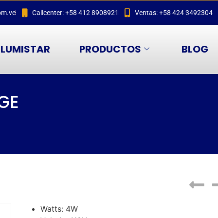
om.ve
Callcenter: +58 412 8908921
Ventas: +58 424 3492304
LUMISTAR
PRODUCTOS
BLOG
GE
Watts: 4W