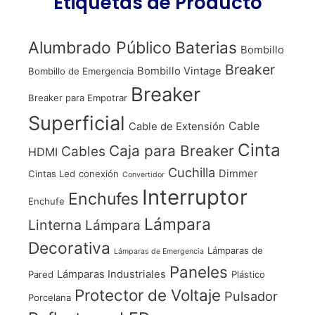
Etiquetas de Producto
Alumbrado Público
Baterias
Bombillo
Breaker
Bombillo Vintage
Bombillo de Emergencia
Breaker
Breaker para Empotrar
Superficial
Cable
Cable de Extensión
Cinta
Caja para Breaker
Cables
HDMI
Cuchilla
Dimmer
Cintas Led
conexión
Convertidor
Interruptor
Enchufes
Enchufe
Lámpara
Linterna
Lámpara
Decorativa
Lámparas de
Lámparas de Emergencia
Paneles
Lámparas Industriales
Pared
Plástico
Protector de Voltaje
Pulsador
Porcelana