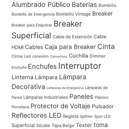
Alumbrado Público
Baterias
Bombillo
Breaker
Bombillo Vintage
Bombillo de Emergencia
Breaker
Breaker para Empotrar
Superficial
Cable
Cable de Extensión
Cinta
Caja para Breaker
Cables
HDMI
Cuchilla
Dimmer
Cintas Led
conexión
Convertidor
Interruptor
Enchufes
Enchufe
Lámpara
Linterna
Lámpara
Decorativa
Lámparas de
Lámparas de Emergencia
Paneles
Lámparas Industriales
Pared
Plástico
Protector de Voltaje
Pulsador
Porcelana
Reflectores LED
Regleta
Splitter
Spot LED
toma
Tester
Superficial
Sócate
Tapa Beige