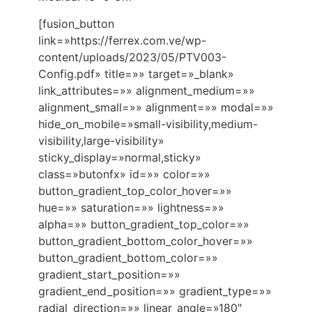
[fusion_button
link=»https://ferrex.com.ve/wp-
content/uploads/2023/05/PTV003-
Config.pdf» title=»» target=»_blank»
link_attributes=»» alignment_medium=»»
alignment_small=»» alignment=»» modal=»»
hide_on_mobile=»small-visibility,medium-
visibility,large-visibility»
sticky_display=»normal,sticky»
class=»butonfx» id=»» color=»»
button_gradient_top_color_hover=»»
hue=»» saturation=»» lightness=»»
alpha=»» button_gradient_top_color=»»
button_gradient_bottom_color_hover=»»
button_gradient_bottom_color=»»
gradient_start_position=»»
gradient_end_position=»» gradient_type=»»
radial_direction=»» linear_angle=»180″