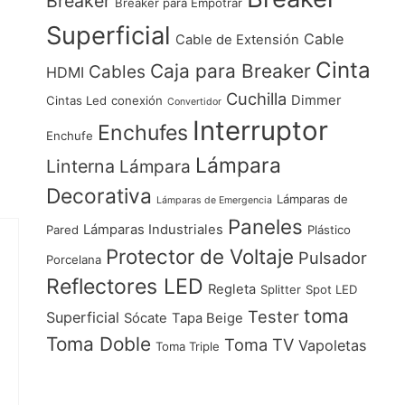
Breaker
Breaker para Empotrar
Superficial
Cable
Cable de Extensión
Cinta
Caja para Breaker
Cables
HDMI
Cuchilla
Dimmer
Cintas Led
conexión
Convertidor
Interruptor
Enchufes
Enchufe
Lámpara
Linterna
Lámpara
Decorativa
Lámparas de
Lámparas de Emergencia
Paneles
Lámparas Industriales
Pared
Plástico
Protector de Voltaje
Pulsador
Porcelana
Reflectores LED
Regleta
Splitter
Spot LED
toma
Tester
Superficial
Sócate
Tapa Beige
Toma Doble
Toma TV
Vapoletas
Toma Triple