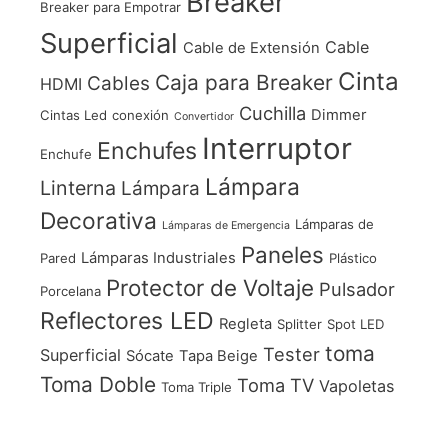
Breaker
Breaker para Empotrar
Superficial
Cable
Cable de Extensión
Cinta
Caja para Breaker
Cables
HDMI
Cuchilla
Dimmer
Cintas Led
conexión
Convertidor
Interruptor
Enchufes
Enchufe
Lámpara
Linterna
Lámpara
Decorativa
Lámparas de
Lámparas de Emergencia
Paneles
Lámparas Industriales
Pared
Plástico
Protector de Voltaje
Pulsador
Porcelana
Reflectores LED
Regleta
Splitter
Spot LED
toma
Tester
Superficial
Sócate
Tapa Beige
Toma Doble
Toma TV
Vapoletas
Toma Triple