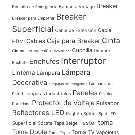
Breaker
Bombillo Vintage
Bombillo de Emergencia
Breaker
Breaker para Empotrar
Superficial
Cable
Cable de Extensión
Cinta
Caja para Breaker
Cables
HDMI
Cuchilla
Dimmer
Cintas Led
conexión
Convertidor
Interruptor
Enchufes
Enchufe
Lámpara
Linterna
Lámpara
Decorativa
Lámparas de
Lámparas de Emergencia
Paneles
Lámparas Industriales
Pared
Plástico
Protector de Voltaje
Pulsador
Porcelana
Reflectores LED
Regleta
Splitter
Spot LED
toma
Tester
Superficial
Sócate
Tapa Beige
Toma Doble
Toma TV
Vapoletas
Toma Triple