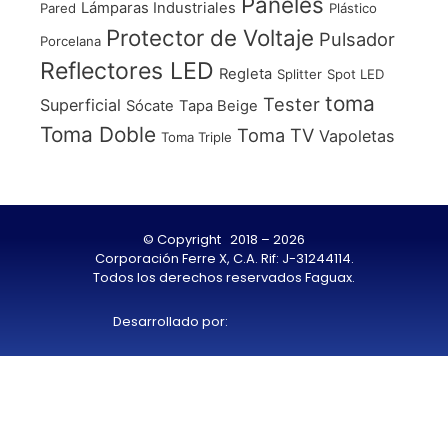
Paneles
Lámparas Industriales
Pared
Plástico
Protector de Voltaje
Pulsador
Porcelana
Reflectores LED
Regleta
Splitter
Spot LED
toma
Tester
Superficial
Sócate
Tapa Beige
Toma Doble
Toma TV
Vapoletas
Toma Triple
© Copyright 2018 – 2026
Corporación Ferre X, C.A. Rif: J-31244114.
Todos los derechos reservados Faguax.
Desarrollado por: