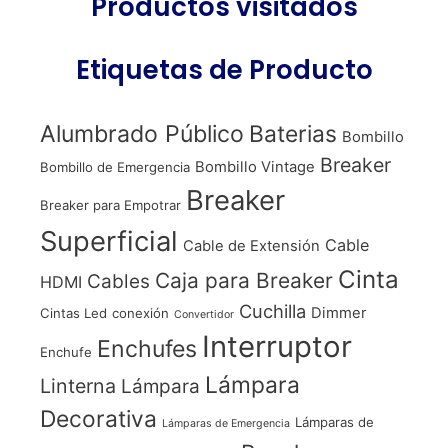
Productos visitados
Etiquetas de Producto
Alumbrado Público
Baterias
Bombillo
Breaker
Bombillo Vintage
Bombillo de Emergencia
Breaker
Breaker para Empotrar
Superficial
Cable
Cable de Extensión
Cinta
Caja para Breaker
Cables
HDMI
Cuchilla
Dimmer
Cintas Led
conexión
Convertidor
Interruptor
Enchufes
Enchufe
Lámpara
Linterna
Lámpara
Decorativa
Lámparas de
Lámparas de Emergencia