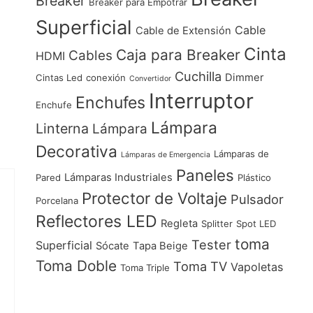
Breaker
Breaker para Empotrar
Superficial
Cable
Cable de Extensión
Cinta
Caja para Breaker
Cables
HDMI
Cuchilla
Dimmer
Cintas Led
conexión
Convertidor
Interruptor
Enchufes
Enchufe
Lámpara
Linterna
Lámpara
Decorativa
Lámparas de
Lámparas de Emergencia
Paneles
Lámparas Industriales
Pared
Plástico
Protector de Voltaje
Pulsador
Porcelana
Reflectores LED
Regleta
Splitter
Spot LED
toma
Tester
Superficial
Sócate
Tapa Beige
Toma Doble
Toma TV
Vapoletas
Toma Triple