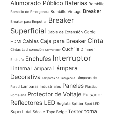
Alumbrado Público
Baterias
Bombillo
Breaker
Bombillo Vintage
Bombillo de Emergencia
Breaker
Breaker para Empotrar
Superficial
Cable
Cable de Extensión
Cinta
Caja para Breaker
Cables
HDMI
Cuchilla
Dimmer
Cintas Led
conexión
Convertidor
Interruptor
Enchufes
Enchufe
Lámpara
Linterna
Lámpara
Decorativa
Lámparas de
Lámparas de Emergencia
Paneles
Lámparas Industriales
Pared
Plástico
Protector de Voltaje
Pulsador
Porcelana
Reflectores LED
Regleta
Splitter
Spot LED
toma
Tester
Superficial
Sócate
Tapa Beige