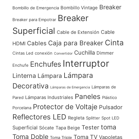
Breaker
Bombillo Vintage
Bombillo de Emergencia
Breaker
Breaker para Empotrar
Superficial
Cable
Cable de Extensión
Cinta
Caja para Breaker
Cables
HDMI
Cuchilla
Dimmer
Cintas Led
conexión
Convertidor
Interruptor
Enchufes
Enchufe
Lámpara
Linterna
Lámpara
Decorativa
Lámparas de
Lámparas de Emergencia
Paneles
Lámparas Industriales
Pared
Plástico
Protector de Voltaje
Pulsador
Porcelana
Reflectores LED
Regleta
Splitter
Spot LED
toma
Tester
Superficial
Sócate
Tapa Beige
Toma Doble
Toma TV
Vapoletas
Toma Triple