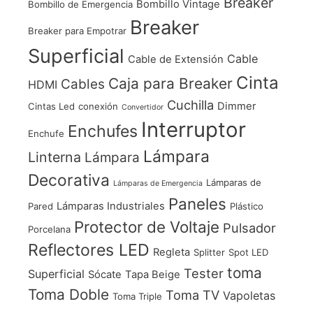
Breaker
Bombillo Vintage
Bombillo de Emergencia
Breaker
Breaker para Empotrar
Superficial
Cable
Cable de Extensión
Cinta
Caja para Breaker
Cables
HDMI
Cuchilla
Dimmer
Cintas Led
conexión
Convertidor
Interruptor
Enchufes
Enchufe
Lámpara
Linterna
Lámpara
Decorativa
Lámparas de
Lámparas de Emergencia
Paneles
Lámparas Industriales
Pared
Plástico
Protector de Voltaje
Pulsador
Porcelana
Reflectores LED
Regleta
Splitter
Spot LED
toma
Tester
Superficial
Sócate
Tapa Beige
Toma Doble
Toma TV
Vapoletas
Toma Triple